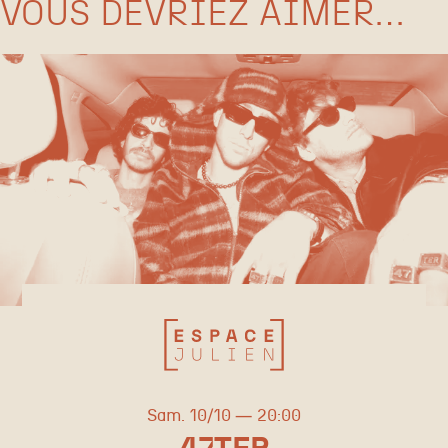
VOUS DEVRIEZ AIMER…
samedi
octobre
Sam.
10/
10
20:00