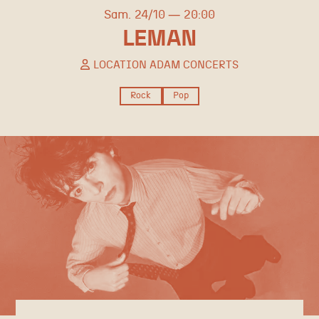
samedi
octobre
Sam.
24/
10
20:00
LEMAN
LOCATION ADAM CONCERTS
Rock
Pop