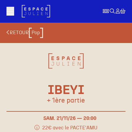
Aller au contenu principal
RETOUR
Pop
IBEYI
+ 1ère partie
SAM.
21/
11
/26
20:00
22€ avec le
PACTE'AMU