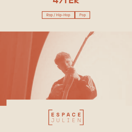
47TER
Rap / Hip-Hop
Pop